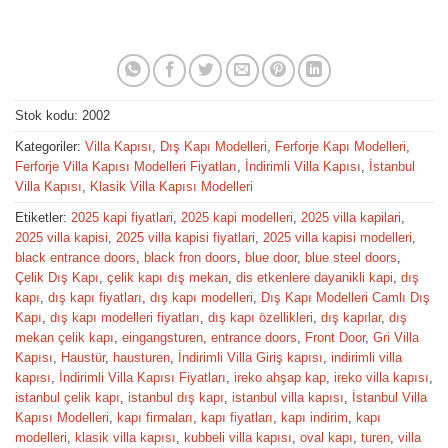
Stok kodu:
2002
Kategoriler:
Villa Kapısı
,
Dış Kapı Modelleri
,
Ferforje Kapı Modelleri
,
Ferforje Villa Kapısı Modelleri Fiyatları
,
İndirimli Villa Kapısı
,
İstanbul
Villa Kapısı
,
Klasik Villa Kapısı Modelleri
Etiketler:
2025 kapi fiyatlari
,
2025 kapi modelleri
,
2025 villa kapilari
,
2025 villa kapisi
,
2025 villa kapisi fiyatlari
,
2025 villa kapisi modelleri
,
black entrance doors
,
black fron doors
,
blue door
,
blue steel doors
,
Çelik Dış Kapı
,
çelik kapı dış mekan
,
dis etkenlere dayanikli kapi
,
dış
kapı
,
dış kapı fiyatları
,
dış kapı modelleri
,
Dış Kapı Modelleri Camlı Dış
Kapı
,
dış kapı modelleri fiyatları
,
dış kapı özellikleri
,
dış kapılar
,
dış
mekan çelik kapı
,
eingangsturen
,
entrance doors
,
Front Door
,
Gri Villa
Kapısı
,
Haustür
,
hausturen
,
İndirimli Villa Giriş kapısı
,
indirimli villa
kapısı
,
İndirimli Villa Kapısı Fiyatları
,
ireko ahşap kap
,
ireko villa kapısı
,
istanbul çelik kapı
,
istanbul dış kapı
,
istanbul villa kapısı
,
İstanbul Villa
Kapısı Modelleri
,
kapı firmaları
,
kapı fiyatları
,
kapı indirim
,
kapı
modelleri
,
klasik villa kapısı
,
kubbeli villa kapısı
,
oval kapı
,
turen
,
villa