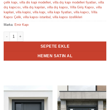
çelik kapı
,
villa dis kapi modelleri
,
villa dış kapı modelleri fiyatları
,
villa
dış kapıcısı
,
villa dış kapıları
,
villa dış kapısı
,
Villa Giriş Kapısı
,
villa
kapilari
,
villa kapisi
,
villa kapı
,
villa kapı fiyatları
,
villa kapıcı
,
Villa
Kapısı Çelik
,
villa kapısı istanbul
,
villa kapısı özellikleri
Marka:
Emir Kapı
Villa Kapısı Carla adet
SEPETE EKLE
HEMEN SATIN AL