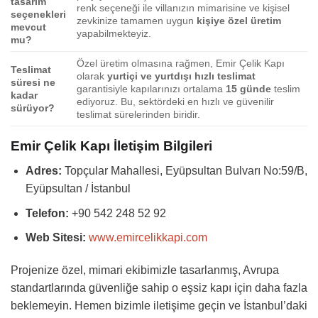
tasarım
renk seçeneği ile villanızın mimarisine ve kişisel
seçenekleri
zevkinize tamamen uygun
kişiye özel üretim
mevcut
yapabilmekteyiz.
mu?
Özel üretim olmasına rağmen, Emir Çelik Kapı
Teslimat
olarak
yurtiçi ve yurtdışı hızlı teslimat
süresi ne
garantisiyle kapılarınızı ortalama
15 günde
teslim
kadar
ediyoruz. Bu, sektördeki en hızlı ve güvenilir
sürüyor?
teslimat sürelerinden biridir.
Emir Çelik Kapı İletişim Bilgileri
Adres:
Topçular Mahallesi, Eyüpsultan Bulvarı No:59/B,
Eyüpsultan / İstanbul
Telefon:
+90 542 248 52 92
Web Sitesi:
www.emircelikkapi.com
Projenize özel, mimari ekibimizle tasarlanmış, Avrupa
standartlarında güvenliğe sahip o eşsiz kapı için daha fazla
beklemeyin. Hemen bizimle iletişime geçin ve İstanbul’daki