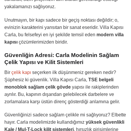
yakalamanızı sağlıyoruz.
Unutmayın, bir kapı sadece bir geçiş noktası değildir; o,
evinizin karakterini yansıtan bir sanat eseridir. Villa Kapısı
Carla, bu felsefeyi en iyi şekilde temsil eden
modern villa
kapısı
çözümlerimizden biridir.
Güvenliğin Adresi: Carla Modelinin Sağlam
Çelik Yapısı ve Kilit Sistemleri
Bir
çelik kapı
seçerken ilk düşünmeniz gereken nedir?
Şüphesiz ki güvenlik. Villa Kapısı Carla,
TSE belgeli
monoblok sağlam çelik gövde
yapısı ile rakiplerinden
ayrılır. Bu, kapının dışarıdan gelebilecek darbelere ve
zorlamalara karşı üstün direnç gösterdiği anlamına gelir.
Güvenliğinizi sadece sağlam çelikle mi sağlıyoruz? Elbette
hayır. Carla modelimizde kullandığımız
yüksek güvenlikli
Kale / Mul-T-Lock kilit sistemleri
, hırsızlık girişimlerine