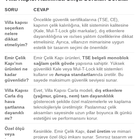
SORU
CEVAP
Öncelikle güvenlik sertifikalarına (TSE, CE),
Villa kapısı
kapının çelik kalınlığına, kilit sisteminin kalitesine
seçerken
(Kale, Mul-T-Lock gibi markalar), dış etkenlere
nelere
dayanıklılığına ve ısı/ses yalıtım özelliklerine dikkat
dikkat
etmelisiniz. Ayrıca, villanızın mimarisine uygun
etmeliyim?
estetik bir tasarım seçimi de önemlidir.
Emir Çelik
Emir Çelik Kapı ürünleri,
TSE belgeli monoblok
Kapı’nın
sağlam çelik gövde
yapısına sahiptir. Yüksek
ürünleri ne
güvenlikli Kale veya Mul-T-Lock kilit sistemleri
kadar
kullanır ve
Avrupa standartları
nda üretilir. Bu
güvenlidir?
sayede maksimum güvenlik seviyesi sunar.
Villa Kapısı
Evet, Villa Kapısı Carla modeli,
dış etkenlere
Carla dış
(yağmur, güneş, nem) tam dayanıklılık
hava
gösterecek şekilde özel malzemelerle ve kaplama
şartlarına
teknolojileriyle üretilmiştir. Paslanmaz çelik
dayanıklı
aksamları sayesinde uzun yıllar boyunca ilk günkü
mı?
estetiğini ve performansını korur.
Özel ölçü
Kesinlikle. Emir Çelik Kapı,
özel üretim
ve mimari
veya
projeye özel ölçü imkanı sunar. Sınırsız tasarım ve