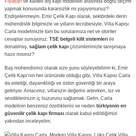
Fiyatları
ve kaliteli dış kapı modelleri arasında doğru seçimi
yapmak konusunda kararsızlık mı yaşıyorsunuz?
Endişelenmeyin. Emir Çelik Kapı olarak, sektördeki derin
mühendislik bilgimizle ve yılların tecrübesiyle, Villa Kapısı
Carla modelimizle tüm bu sorularınıza net ve otoriter
cevaplar sunuyoruz.
TSE belgeli kilit sistemleri
ile
donatılmış,
sağlam çelik kapı
çözümlerimizle tanışmaya
hazır mısınız?
Baş mühendisiniz olarak size şunu söyleyebilirim ki, Emir
Çelik Kapı’nın her ürününde olduğu gibi, Villa Kapısı Carla
da estetiği, dayanıklılığı ve üstün güvenliği bir araya
getiriyor. Amacımız, villanızın değerini artırırken, siz ve
sevdiklerinizin iç huzurunu sağlamak. Gelin, Carla
modelinin benzersiz özelliklerini ve neden
türkiyenin en
güvenilir çelik kapı firması
olarak kabul edildiğimizi
yakından inceleyelim.