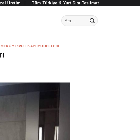
zel Üretim
|
Tüm Türkiye & Yurt Dışı Teslimat
Ara:
MEKÖY PIVOT KAPI MODELLERI
rı