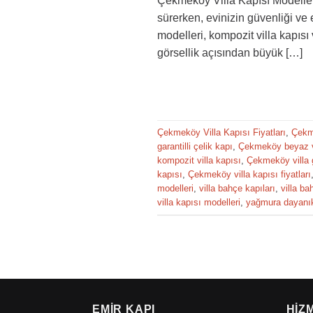
Çekmeköy Villa Kapısı Modelleri 
sürerken, evinizin güvenliği ve e
modelleri, kompozit villa kapıs
görsellik açısından büyük […]
Çekmeköy Villa Kapısı Fiyatları
,
Çekm
garantilli çelik kapı
,
Çekmeköy beyaz vi
kompozit villa kapısı
,
Çekmeköy villa g
kapısı
,
Çekmeköy villa kapısı fiyatları
modelleri
,
villa bahçe kapıları
,
villa ba
villa kapısı modelleri
,
yağmura dayanıkl
EMIR KAPI
HIZ