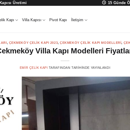
 Kapısı Üretimi
15 Günde Ö
elik Kapı
Villa Kapısı
Pivot Kapı
İletişim
LARI
,
ÇEKMEKÖY ÇELIK KAPI 2023
,
ÇEKMEKÖY ÇELIK KAPI MODELLERI
,
ÇEK
ekmeköy Villa Kapı Modelleri Fiyatla
EMIR ÇELIK KAPI
TARAFINDAN
TARIHINDE YAYINLANDI