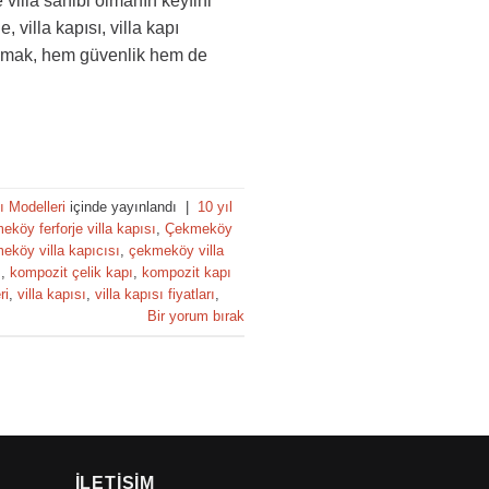
villa sahibi olmanın keyfini
 villa kapısı, villa kapı
 yapmak, hem güvenlik hem de
 Modelleri
içinde yayınlandı
|
10 yıl
köy ferforje villa kapısı
,
Çekmeköy
köy villa kapıcısı
,
çekmeköy villa
ı
,
kompozit çelik kapı
,
kompozit kapı
ri
,
villa kapısı
,
villa kapısı fiyatları
,
Bir yorum bırak
İLETIŞIM