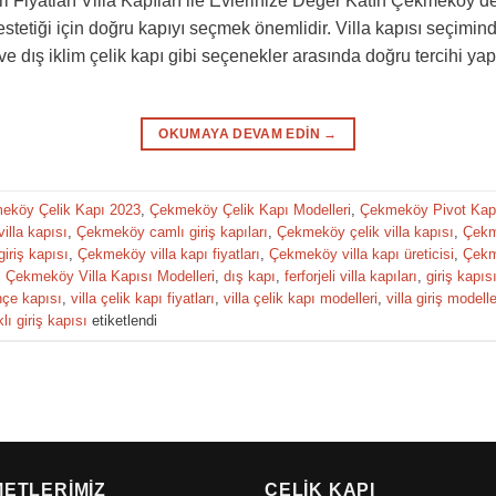
Fiyatları Villa Kapıları ile Evlerinize Değer Katın Çekmeköy’de 
stetiği için doğru kapıyı seçmek önemlidir. Villa kapısı seçiminde,
ı ve dış iklim çelik kapı gibi seçenekler arasında doğru tercihi
OKUMAYA DEVAM EDIN
→
eköy Çelik Kapı 2023
,
Çekmeköy Çelik Kapı Modelleri
,
Çekmeköy Pivot Kapı
lla kapısı
,
Çekmeköy camlı giriş kapıları
,
Çekmeköy çelik villa kapısı
,
Çekme
iriş kapısı
,
Çekmeköy villa kapı fiyatları
,
Çekmeköy villa kapı üreticisi
,
Çekme
,
Çekmeköy Villa Kapısı Modelleri
,
dış kapı
,
ferforjeli villa kapıları
,
giriş kapıs
hçe kapısı
,
villa çelik kapı fiyatları
,
villa çelik kapı modelleri
,
villa giriş modelle
ı giriş kapısı
etiketlendi
METLERIMIZ
ÇELIK KAPI