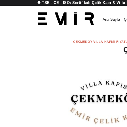
TSE - CE - ISO:
Sertifikalı Çelik Kapı & Villa
İçeriğe
atla
Ana Sayfa
Ç
ÇEKMEKÖY VILLA KAPISI FIYAT
Ç