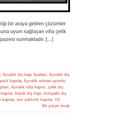
ılığı bir araya getiren çözümler
usuna uyum sağlayan villa çelik
elpazesi sunmaktadır. […]
r
,
Ayvalık dış kapı fiyatları
,
Ayvalık dış
ozit kapılar
,
Ayvalık mimari uyumlu
pıları
,
Ayvalık villa kapısı
,
çelik dış
 kapılar
,
klasik dış kapı
,
kompakt dış
 kapılar
,
ses yalıtımlı kapılar
,
UV
Bir yorum bırak