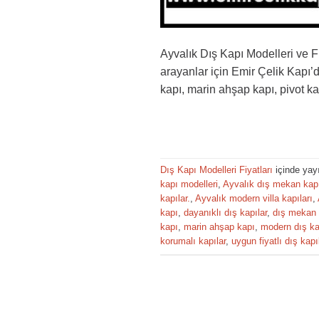
Ayvalık Dış Kapı Modelleri ve Fiy
arayanlar için Emir Çelik Kapı’d
kapı, marin ahşap kapı, pivot ka
Dış Kapı Modelleri Fiyatları
içinde yay
kapı modelleri
,
Ayvalık dış mekan kapı 
kapılar.
,
Ayvalık modern villa kapıları
,
kapı
,
dayanıklı dış kapılar
,
dış mekan 
kapı
,
marin ahşap kapı
,
modern dış ka
korumalı kapılar
,
uygun fiyatlı dış kapı