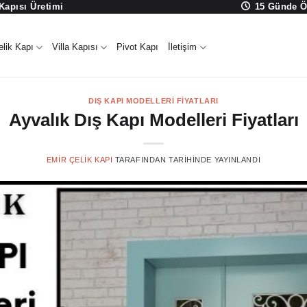
 Kapısı Üretimi
15 Günde Ö
elik Kapı
Villa Kapısı
Pivot Kapı
İletişim
DIŞ KAPI MODELLERI FIYATLARI
Ayvalık Dış Kapı Modelleri Fiyatları
EMIR ÇELIK KAPI
TARAFINDAN
TARIHINDE YAYINLANDI