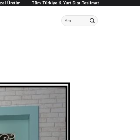
zel Üretim
|
Tüm Türkiye & Yurt Dışı Teslimat
Ara: