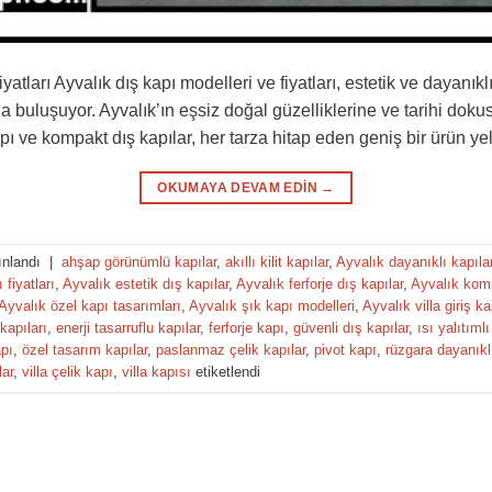
atları Ayvalık dış kapı modelleri ve fiyatları, estetik ve dayanıkl
a buluşuyor. Ayvalık’ın eşsiz doğal güzelliklerine ve tarihi dok
pı ve kompakt dış kapılar, her tarza hitap eden geniş bir ürün y
OKUMAYA DEVAM EDIN
→
ınlandı
|
ahşap görünümlü kapılar
,
akıllı kilit kapılar
,
Ayvalık dayanıklı kapıla
fiyatları
,
Ayvalık estetik dış kapılar
,
Ayvalık ferforje dış kapılar
,
Ayvalık komp
Ayvalık özel kapı tasarımları
,
Ayvalık şık kapı modelleri
,
Ayvalık villa giriş ka
kapıları
,
enerji tasarruflu kapılar
,
ferforje kapı
,
güvenli dış kapılar
,
ısı yalıtımlı
pı
,
özel tasarım kapılar
,
paslanmaz çelik kapılar
,
pivot kapı
,
rüzgara dayanıklı
lar
,
villa çelik kapı
,
villa kapısı
etiketlendi