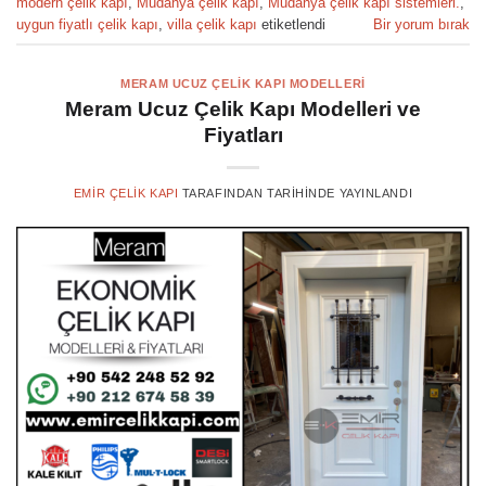
modern çelik kapı
,
Mudanya çelik kapı
,
Mudanya çelik kapı sistemleri.
,
uygun fiyatlı çelik kapı
,
villa çelik kapı
etiketlendi
Bir yorum bırak
MERAM UCUZ ÇELIK KAPI MODELLERI
Meram Ucuz Çelik Kapı Modelleri ve
Fiyatları
EMIR ÇELIK KAPI
TARAFINDAN
TARIHINDE YAYINLANDI