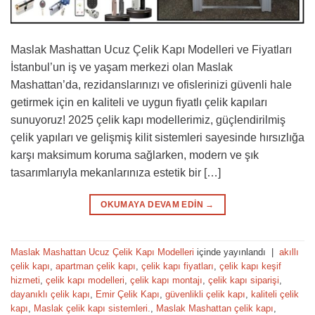
Maslak Mashattan Ucuz Çelik Kapı Modelleri ve Fiyatları
İstanbul’un iş ve yaşam merkezi olan Maslak
Mashattan’da, rezidanslarınızı ve ofislerinizi güvenli hale
getirmek için en kaliteli ve uygun fiyatlı çelik kapıları
sunuyoruz! 2025 çelik kapı modellerimiz, güçlendirilmiş
çelik yapıları ve gelişmiş kilit sistemleri sayesinde hırsızlığa
karşı maksimum koruma sağlarken, modern ve şık
tasarımlarıyla mekanlarınıza estetik bir […]
OKUMAYA DEVAM EDIN
→
Maslak Mashattan Ucuz Çelik Kapı Modelleri
içinde yayınlandı
|
akıllı
çelik kapı
,
apartman çelik kapı
,
çelik kapı fiyatları
,
çelik kapı keşif
hizmeti
,
çelik kapı modelleri
,
çelik kapı montajı
,
çelik kapı siparişi
,
dayanıklı çelik kapı
,
Emir Çelik Kapı
,
güvenlikli çelik kapı
,
kaliteli çelik
kapı
,
Maslak çelik kapı sistemleri.
,
Maslak Mashattan çelik kapı
,