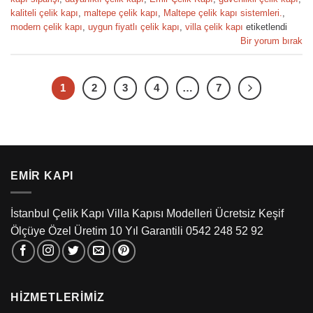
kaliteli çelik kapı
,
maltepe çelik kapı
,
Maltepe çelik kapı sistemleri.
,
modern çelik kapı
,
uygun fiyatlı çelik kapı
,
villa çelik kapı
etiketlendi
Bir yorum bırak
1
2
3
4
…
7
EMIR KAPI
İstanbul Çelik Kapı Villa Kapısı Modelleri Ücretsiz Keşif
Ölçüye Özel Üretim 10 Yıl Garantili 0542 248 52 92
HIZMETLERIMIZ