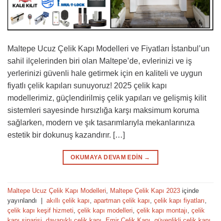
Maltepe Ucuz Çelik Kapı Modelleri ve Fiyatları İstanbul’un
sahil ilçelerinden biri olan Maltepe’de, evlerinizi ve iş
yerlerinizi güvenli hale getirmek için en kaliteli ve uygun
fiyatlı çelik kapıları sunuyoruz! 2025 çelik kapı
modellerimiz, güçlendirilmiş çelik yapıları ve gelişmiş kilit
sistemleri sayesinde hırsızlığa karşı maksimum koruma
sağlarken, modern ve şık tasarımlarıyla mekanlarınıza
estetik bir dokunuş kazandırır. […]
OKUMAYA DEVAM EDIN
→
Maltepe Ucuz Çelik Kapı Modelleri
,
Maltepe Çelik Kapı 2023
içinde
yayınlandı
|
akıllı çelik kapı
,
apartman çelik kapı
,
çelik kapı fiyatları
,
çelik kapı keşif hizmeti
,
çelik kapı modelleri
,
çelik kapı montajı
,
çelik
kapı siparişi
,
dayanıklı çelik kapı
,
Emir Çelik Kapı
,
güvenlikli çelik kapı
,