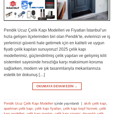
Pendik Ucuz Çelik Kapı Modelleri ve Fiyatları İstanbul’un
hızla gelişen ilçelerinden biri olan Pendik’te, evlerinizi ve iş
yerlerinizi güvenli hale getirmek için en kaliteli ve uygun
fiyatlı çelik kapıları sunuyoruz! 2025 çelik kapı
modellerimiz, güçlendirilmiş çelik yapıları ve gelişmiş kilit
sistemleri sayesinde hırsızlığa karşı maksimum koruma
sağlarken, modern ve şık tasarımlarıyla mekanlarınıza
estetik bir dokunuş […]
OKUMAYA DEVAM EDIN
→
Pendik Ucuz Çelik Kapı Modelleri
içinde yayınlandı
|
akıllı çelik kapı
,
apartman çelik kapı
,
çelik kapı fiyatları
,
çelik kapı keşif hizmeti
,
çelik
kapı modelleri
,
çelik kapı montajı
,
çelik kapı siparişi
,
dayanıklı çelik