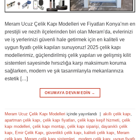
Meram Ucuz Çelik Kapı Modelleri ve Fiyatları Konya’nın en
prestijli ve nezih ilçelerinden biri olan Meram’da, evlerinizi
ve iş yerlerinizi güvenli hale getirmek için en kaliteli ve
uygun fiyatlı çelik kapıları sunuyoruz! 2025 çelik kapı
modellerimiz, güçlendirilmiş çelik yapıları ve gelişmiş kilit
sistemleri sayesinde hırsızlığa karşı maksimum koruma
sağlarken, modern ve şık tasarımlarıyla mekanlarınıza
estetik […]
OKUMAYA DEVAM EDIN
→
Meram Ucuz Çelik Kapı Modelleri
içinde yayınlandı
|
akıllı çelik kapı
,
apartman çelik kapı
,
çelik kapı fiyatları
,
çelik kapı keşif hizmeti
,
çelik
kapı modelleri
,
çelik kapı montajı
,
çelik kapı siparişi
,
dayanıklı çelik
kapı
,
Emir Çelik Kapı
,
güvenlikli çelik kapı
,
kaliteli çelik kapı
,
Meram
çelik kapı
,
Meram çelik kapı sistemleri.
,
modern çelik kapı
,
uygun fiyatlı