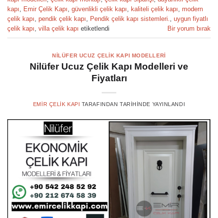
kapı
,
Emir Çelik Kapı
,
güvenlikli çelik kapı
,
kaliteli çelik kapı
,
modern
çelik kapı
,
pendik çelik kapı
,
Pendik çelik kapı sistemleri.
,
uygun fiyatlı
çelik kapı
,
villa çelik kapı
etiketlendi
Bir yorum bırak
NILÜFER UCUZ ÇELIK KAPI MODELLERI
Nilüfer Ucuz Çelik Kapı Modelleri ve
Fiyatları
EMIR ÇELIK KAPI
TARAFINDAN
TARIHINDE YAYINLANDI