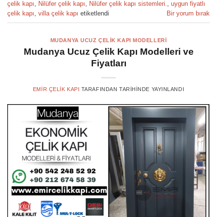
çelik kapı
,
Nilüfer çelik kapı
,
Nilüfer çelik kapı sistemleri.
,
uygun fiyatlı
çelik kapı
,
villa çelik kapı
etiketlendi
Bir yorum bırak
MUDANYA UCUZ ÇELIK KAPI MODELLERI
Mudanya Ucuz Çelik Kapı Modelleri ve
Fiyatları
EMIR ÇELIK KAPI
TARAFINDAN
TARIHINDE YAYINLANDI