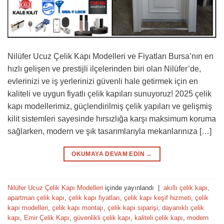
Nilüfer Ucuz Çelik Kapı Modelleri ve Fiyatları Bursa’nın en
hızlı gelişen ve prestijli ilçelerinden biri olan Nilüfer’de,
evlerinizi ve iş yerlerinizi güvenli hale getirmek için en
kaliteli ve uygun fiyatlı çelik kapıları sunuyoruz! 2025 çelik
kapı modellerimiz, güçlendirilmiş çelik yapıları ve gelişmiş
kilit sistemleri sayesinde hırsızlığa karşı maksimum koruma
sağlarken, modern ve şık tasarımlarıyla mekanlarınıza […]
OKUMAYA DEVAM EDIN
→
Nilüfer Ucuz Çelik Kapı Modelleri
içinde yayınlandı
|
akıllı çelik kapı
,
apartman çelik kapı
,
çelik kapı fiyatları
,
çelik kapı keşif hizmeti
,
çelik
kapı modelleri
,
çelik kapı montajı
,
çelik kapı siparişi
,
dayanıklı çelik
kapı
,
Emir Çelik Kapı
,
güvenlikli çelik kapı
,
kaliteli çelik kapı
,
modern