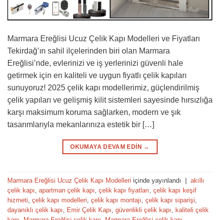
Marmara Ereğlisi Ucuz Çelik Kapı Modelleri ve Fiyatları
Tekirdağ’ın sahil ilçelerinden biri olan Marmara
Ereğlisi’nde, evlerinizi ve iş yerlerinizi güvenli hale
getirmek için en kaliteli ve uygun fiyatlı çelik kapıları
sunuyoruz! 2025 çelik kapı modellerimiz, güçlendirilmiş
çelik yapıları ve gelişmiş kilit sistemleri sayesinde hırsızlığa
karşı maksimum koruma sağlarken, modern ve şık
tasarımlarıyla mekanlarınıza estetik bir […]
OKUMAYA DEVAM EDIN
→
Marmara Ereğlisi Ucuz Çelik Kapı Modelleri
içinde yayınlandı
|
akıllı
çelik kapı
,
apartman çelik kapı
,
çelik kapı fiyatları
,
çelik kapı keşif
hizmeti
,
çelik kapı modelleri
,
çelik kapı montajı
,
çelik kapı siparişi
,
dayanıklı çelik kapı
,
Emir Çelik Kapı
,
güvenlikli çelik kapı
,
kaliteli çelik
kapı
,
Marmara Ereğlisi çelik kapı
,
Marmara Ereğlisi çelik kapı