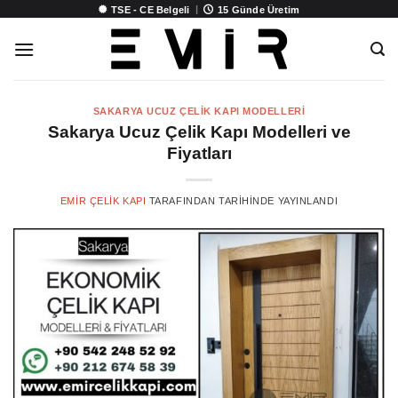
İçeriğe
|
TSE - CE Belgeli
15 Günde Üretim
atla
SAKARYA UCUZ ÇELIK KAPI MODELLERI
Sakarya Ucuz Çelik Kapı Modelleri ve
Fiyatları
EMIR ÇELIK KAPI
TARAFINDAN
TARIHINDE YAYINLANDI