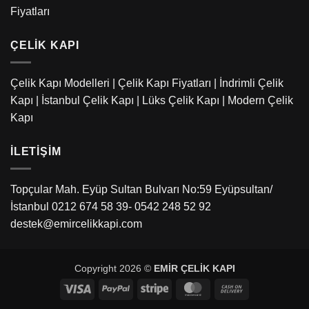
Fiyatları
ÇELIK KAPI
Çelik Kapı Modelleri
|
Çelik Kapı Fiyatları
|
İndrimli Çelik
Kapı
|
İstanbul Çelik Kapı
|
Lüks Çelik Kapı
|
Modern Çelik
Kapı
İLETIŞIM
Topçular Mah. Eyüp Sultan Bulvarı No:59 Eyüpsultan/
İstanbul 0212 674 58 39- 0542 248 52 92
destek@emircelikkapi.com
Copyright 2026 ©
EMİR ÇELİK KAPI
Visa
PayPal
Stripe
MasterCard
Cash
On