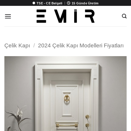
İçeriğe
|
TSE - CE Belgeli
15 Günde Üretim
atla
Çelik Kapı
/
2024 Çelik Kapı Modelleri Fiyatları