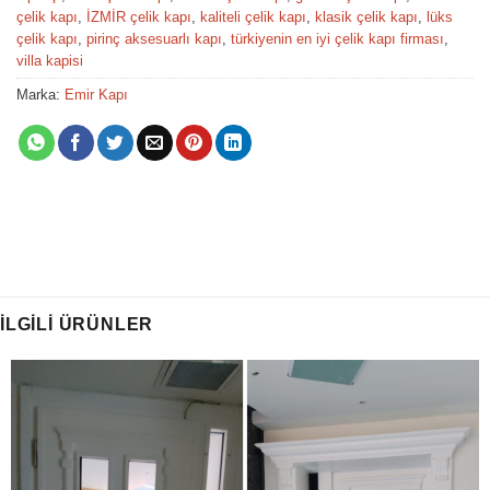
çelik kapı
,
İZMİR çelik kapı
,
kaliteli çelik kapı
,
klasik çelik kapı
,
lüks
çelik kapı
,
pirinç aksesuarlı kapı
,
türkiyenin en iyi çelik kapı firması
,
villa kapisi
Marka:
Emir Kapı
İLGILI ÜRÜNLER