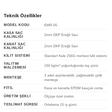
Teknik Özellikler
MODEL KODU
EMR-05
KASA SAC
2mm DKP Ereğli Sacı
KALINLIĞI
KANAT SAC
2mm DKP Ereğli Sacı
KALINLIĞI
KILIT SISTEMI
Standart Kale 256G merkezi kilit sistemi
YALITIM
150 kg/m³ yoğunluğunda taş yünü
MALZEMESI
3 adet ayarlanabilir, yağlanabilir çelik
MENTEŞE
menteşe
FITIL
Kasa ve kanatta EPDM kauçuk conta
ÜRETIM ŞEKLI
Ölçüye özel üretim
TESLIMAT SÜRESI
Ortalama 15 iş günü