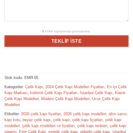
🔒 KVKK kapsamında güvendesiniz.
Stok kodu:
EMR-05
Kategoriler:
Çelik Kapı
,
2024 Çelik Kapı Modelleri Fiyatları
,
En İyi Çelik
Kapı Markası
,
İndirimli Çelik Kapı Fiyatları
,
İstanbul Çelik Kapı
,
Klasik
Çelik Kapı Modelleri
,
Modern Çelik Kapı Modelleri
,
Ucuz Çelik Kapı
Modelleri
Etiketler:
2026 çelik kapı fiyatları
,
2026 çelik kapı modelleri
,
altın sarısı
kapı kolu
,
beyaz çelik kapı
,
çelik kapı
,
çelik kapı fiyatları
,
çelik kapı
modelleri
,
çelik kapı modelleri ve fiyatları
,
çelik kapı renkleri
,
çelik kapı
siparişi
,
Emir Çelik Kapı
,
estetik çelik kapı
,
göbekli çelik kapı
,
istanbul