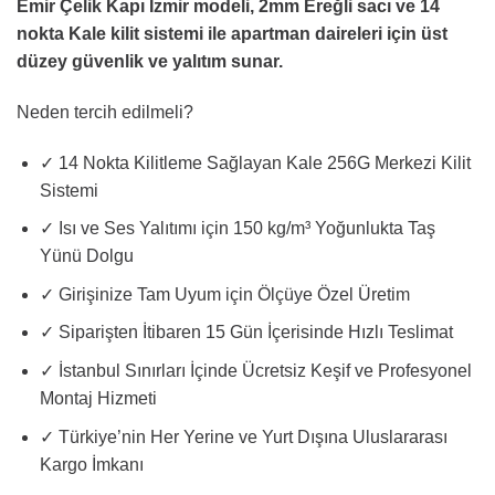
Emir Çelik Kapı İzmir modeli, 2mm Ereğli sacı ve 14
₺65.000,00.
nokta Kale kilit sistemi ile apartman daireleri için üst
düzey güvenlik ve yalıtım sunar.
Neden tercih edilmeli?
✓
14 Nokta Kilitleme Sağlayan Kale 256G Merkezi Kilit
Sistemi
✓
Isı ve Ses Yalıtımı için 150 kg/m³ Yoğunlukta Taş
Yünü Dolgu
✓
Girişinize Tam Uyum için Ölçüye Özel Üretim
✓
Siparişten İtibaren 15 Gün İçerisinde Hızlı Teslimat
✓
İstanbul Sınırları İçinde Ücretsiz Keşif ve Profesyonel
Montaj Hizmeti
✓
Türkiye’nin Her Yerine ve Yurt Dışına Uluslararası
Kargo İmkanı