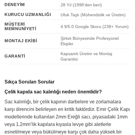
DENEYIM
28 Yıl (1998’den beri)
KURUCU UZMANLIĞI
Ufuk Taşlı (Mühendislik ve Üretim)
MÜŞTERI
4.9/5.0 Google Skoru (238+ Yorum)
MEMNUNIYETI
Şirket Bünyesinde Profesyonel
MONTAJ EKIBI
Ekipler
Kapsamlı Üretim ve Montaj
GARANTI
Garantisi
Sıkça Sorulan Sorular
Çelik kapıda sac kalınlığı neden önemlidir?
Sac kalınlığı, bir çelik kapının darbelere ve zorlamalara
karşı direncini belirleyen en kritik faktördür. Emir Çelik Kapı
modellerinde kullanılan 2mm Ereğli sacı, piyasadaki 1mm
veya 1.2mm’lik kapılara kıyasla levye gibi aletlerle
esnetilmeye veya bükülmeye karşı çok daha yüksek bir