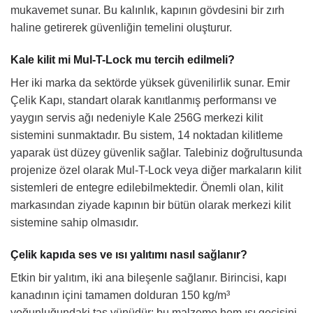
mukavemet sunar. Bu kalınlık, kapının gövdesini bir zırh
haline getirerek güvenliğin temelini oluşturur.
Kale kilit mi Mul-T-Lock mu tercih edilmeli?
Her iki marka da sektörde yüksek güvenilirlik sunar. Emir
Çelik Kapı, standart olarak kanıtlanmış performansı ve
yaygın servis ağı nedeniyle Kale 256G merkezi kilit
sistemini sunmaktadır. Bu sistem, 14 noktadan kilitleme
yaparak üst düzey güvenlik sağlar. Talebiniz doğrultusunda
projenize özel olarak Mul-T-Lock veya diğer markaların kilit
sistemleri de entegre edilebilmektedir. Önemli olan, kilit
markasından ziyade kapının bir bütün olarak merkezi kilit
sistemine sahip olmasıdır.
Çelik kapıda ses ve ısı yalıtımı nasıl sağlanır?
Etkin bir yalıtım, iki ana bileşenle sağlanır. Birincisi, kapı
kanadının içini tamamen dolduran 150 kg/m³
yoğunluğundaki taş yünüdür; bu malzeme hem ısı geçişini