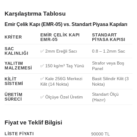
Karşılaştırma Tablosu
Emir Çelik Kapı (EMR-05) vs. Standart Piyasa Kapıları
EMIR ÇELIK KAPI
STANDART
KRITER
EMR-05
PIYASA KAPISI
SAC
✅ 2mm Ereğli Sacı
0.8 – 1.2mm Sac
KALINLIĞI
Strafor veya Boş
YALITIM
✅ 150 kg/m³ Taş Yünü
MALZEMESI
Panel
✅ Kale 256G Merkezi
Basit Silindir Kilit (3
KILIT
SISTEMI
Kilit (14 Nokta)
Nokta)
Standart Ölçü
ÜRETIM
✅ Ölçüye Özel Üretim
SÜRECI
(Hazır)
Fiyat ve Teklif Bilgisi
LISTE FIYATI
90000 TL