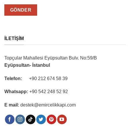
İLETIŞIM
Topçular Mahallesi Eyüpsultan Bulv. No:59/B
Eyüpsultan- İstanbul
Telefon:
+90 212 674 58 39
Whatsapp:
+90 542 248 52 92
E mail:
destek@emircelikkapi.com